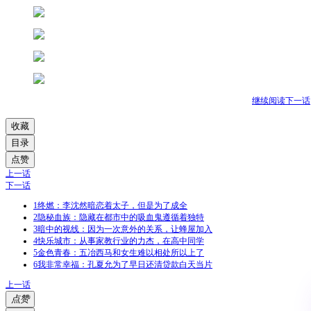
继续阅读下一话
收藏
目录
点赞
上一话
下一话
1
终燃：李沈然暗恋着太子，但是为了成全
2
隐秘血族：隐藏在都市中的吸血鬼遵循着独特
3
暗中的视线：因为一次意外的关系，让蜂屋加入
4
快乐城市：从事家教行业的力杰，在高中同学
5
金色青春：五冶西马和女生难以相处所以上了
6
我非常幸福：孔夏允为了早日还清贷款白天当片
上一话
点赞