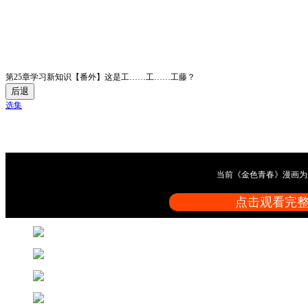
第25章学习新知识【番外】这是工……工……工藤？
后退
选集
当前《金色青春》漫画为
点击观看完