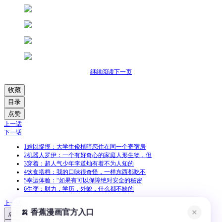
继续阅读下一页
收藏
目录
点赞
上一话
下一话
1
难以捉摸：大学生俊植暗恋住在同一个寄宿房
2
机器人罗伊：一个有好奇心的家庭人形生物，但
3
穿着：超人气少年李道灿有着不为人知的
4
饮食搭档：我的口味很奇怪，一样东西都吃不
5
幸运体验：“如果有可以保障绝对安全的秘密
6
生变：财力，学历，外貌，什么都不缺的
上一话
🍌 香蕉漫画官方入口
✕
点赞