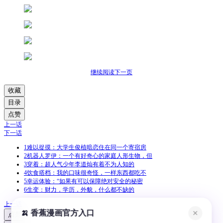
继续阅读下一页
收藏
目录
点赞
上一话
下一话
1
难以捉摸：大学生俊植暗恋住在同一个寄宿房
2
机器人罗伊：一个有好奇心的家庭人形生物，但
3
穿着：超人气少年李道灿有着不为人知的
4
饮食搭档：我的口味很奇怪，一样东西都吃不
5
幸运体验：“如果有可以保障绝对安全的秘密
6
生变：财力，学历，外貌，什么都不缺的
上一话
🍌 香蕉漫画官方入口
✕
点赞