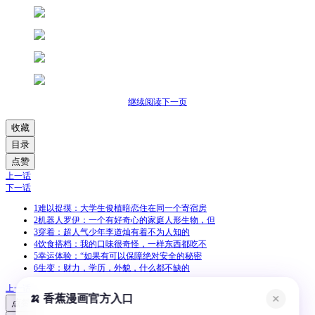
继续阅读下一页
收藏
目录
点赞
上一话
下一话
1
难以捉摸：大学生俊植暗恋住在同一个寄宿房
2
机器人罗伊：一个有好奇心的家庭人形生物，但
3
穿着：超人气少年李道灿有着不为人知的
4
饮食搭档：我的口味很奇怪，一样东西都吃不
5
幸运体验：“如果有可以保障绝对安全的秘密
6
生变：财力，学历，外貌，什么都不缺的
上一话
🍌 香蕉漫画官方入口
✕
点赞