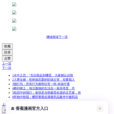
继续阅读下一话
收藏
目录
点赞
上一话
下一话
1
水中之恋：“无论我走到哪里，大家都认识我
2
入赘女婿：拒绝谈恋爱的职场主管，却要我入
3
独行鸟：所有行为都和往常一样-幸福中透
4
葬列骑士：珞洁孤独的生活在一座高塔里，作
5
轮回中的我们：崔琰是当朝最受欢迎的文艺家，有
6
怀抱中歌唱：樱田警视在调查药品案件中被药品
上一话
🍌 香蕉漫画官方入口
✕
点赞